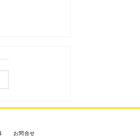
3.8.2 ENEOS給油所
募
お問合せ