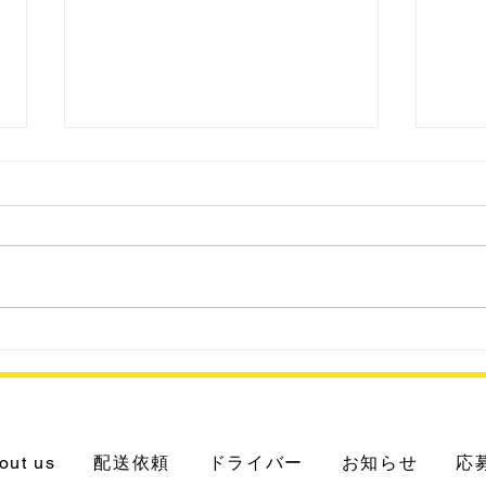
202
2023.8.25 パナHD系 分譲
マンションに冷蔵・冷凍の宅
配ボックス
out us
配送依頼
ドライバー
お知らせ
応