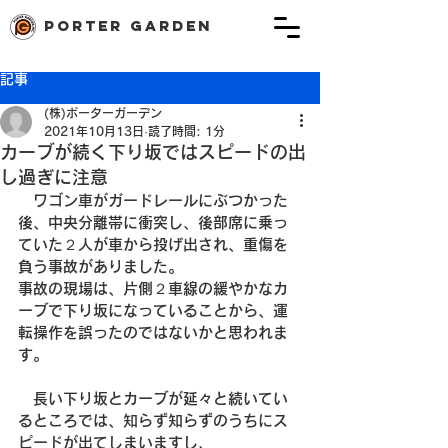
porter garden
記事
(株)ポーターガーデン
2021年10月13日
読了時間: 1分
カーブが続く下り坂ではスピードの出
し過ぎに注意
　ワゴン車がガードレールにぶつかった
後、中央分離帯に衝突し、後部席に乗っ
ていた２人が車から投げ出され、重傷を
負う事故がありました。
事故の現場は、片側２車線の緩やかなカ
ーブで下り坂になっていることから、運
転操作を誤ったのではないかと思われま
す。
　長い下り坂とカーブが延々と続いてい
るところでは、知らず知らずのうちにス
ピードが出てしまいますし、