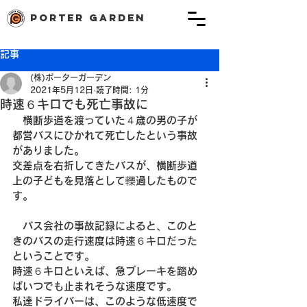
porter garden
記事
(株)ポーターガーデン
2021年5月12日
読了時間: 1分
時速６キロでも死亡事故に
　横断歩道を渡っていた４歳の男の子が
都営バスにひかれて死亡したという事故
がありました。
交差点を右折してきたバスが、横断歩道
上の子どもを見落として轢過したもので
す。
　バス会社の事故記録によると、このと
きのバスの走行速度は時速６キロだった
ということです。
時速６キロといえば、急ブレーキを踏め
ばいつでも止まれそうな速度です。
私達ドライバーは、このような低速度で