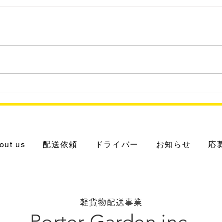
202
2023.8.25 パナHD系 分譲
マンションに冷蔵・冷凍の宅
配ボックス
out us
配送依頼
ドライバー
お知らせ
応
軽貨物配送事業
Porter Garden inc.