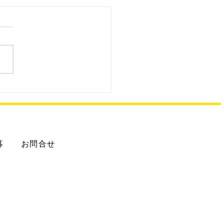
3.8.2 ENEOS給油所
募
お問合せ