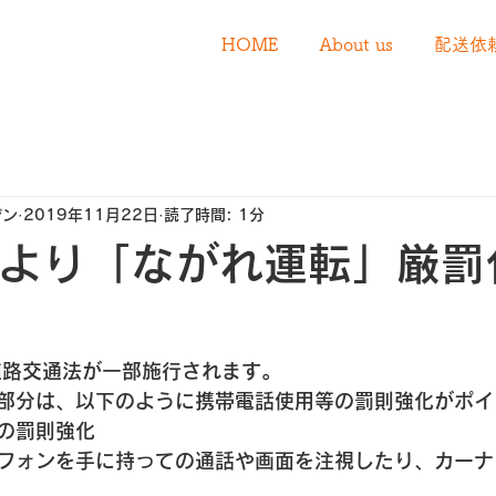
HOME
About us
配送依
デン
2019年11月22日
読了時間: 1分
日より「ながれ運転」厳罰
道路交通法が一部施行されます。
部分は、以下のように携帯電話使用等の罰則強化がポイ
の罰則強化
フォンを手に持っての通話や画面を注視したり、カーナ