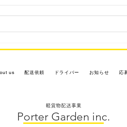
202
2023.8.25 パナHD系 分譲
マンションに冷蔵・冷凍の宅
配ボックス
out us
配送依頼
ドライバー
お知らせ
応
軽貨物配送事業
Porter Garden inc.