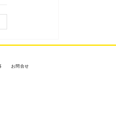
3.8.2 ENEOS給油所
募
お問合せ